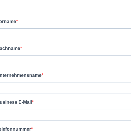
orname
achname
nternehmensname
usiness E-Mail
elefonnummer